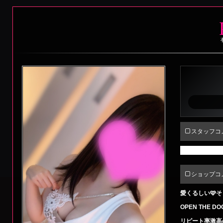
ピ
ン
キ
ー
♥
グ
ラ
ッ
スタッフコ
ツ
掲載中の投稿は
ェ
小
ショップコ
倉
愛くるしい🩷
の
OPEN THE
リピート率激高