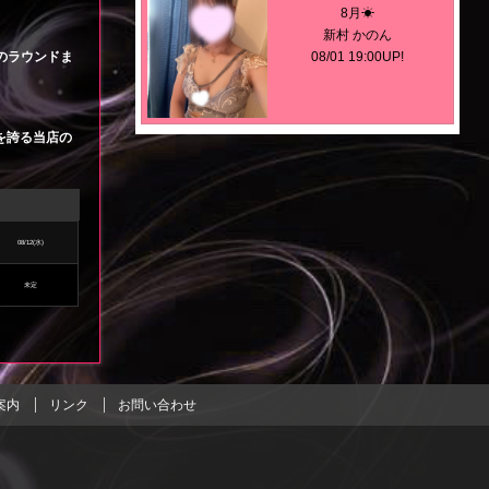
8月☀︎
新村 かのん
のラウンドま
08/01 19:00UP!
を誇る当店の
8月ですね🍉💖
桜木 まりあ
08/01 14:01UP!
08/12(水)
未定
今井 あずさ
08/01 04:03UP!
案内
リンク
お問い合わせ
こんばんは🌷
加藤 みゆ
07/31 18:23UP!