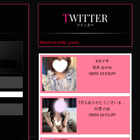
T
WITTER
ツイッター
Tweets by pinky_grazie
8月🌞🌴
筒井 あやめ
08/05 19:03UP!
7月もありがとうございました𖧷 ⁺.
白雪 のあ
08/04 16:51UP!