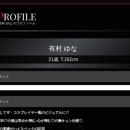
P
ROFILE
有村 ゆな のプロフィール
有村 ゆな
21歳
T
.162cm
メント
ありません。
メント
そしてザ・コスプレイヤー風のビジュアルに♡
 DOOR♡の後は気分か弾む♪心が弾む♡の胸キュン仕様♡
の実績がハイスペックの証😍