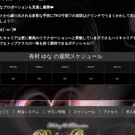
なプロポーションも見逃し厳禁❤️
トから繰り出される多彩な手技にTKO寸前♡の攻防はクリンチでうまくかわして次
しょう♡
´-ω-`)❌
たキャリアは更に最高のリラクゼーションへと変貌していき只でさえハイキャリア
でもトップクラスの一角を担う期待できるポテンシャル♡
有村 ゆな の週間スケジュール
08/07(金)
08/08(土)
08/09(日)
08/10(月)
08/11(火)
未定
未定
未定
未定
未定
セプト
料金システム
サロン情報
スケジュール
アクセス
求人