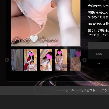
プ
色白のセクシー
ロ
可愛いシルエッ
フ
でもちこたえま
※おさわりは禁止(
ィ
若くして培われ
ー
セラピストの中
ル
08/06(木)
未定
ホーム
セラピスト
コン